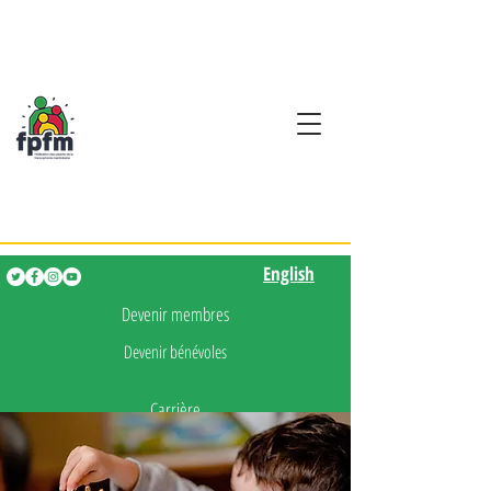
Activités en fançais pour
les enfants de 0 à 5 ans
English
English
Devenir membres
Devenir bénévoles
Carrière
Presse