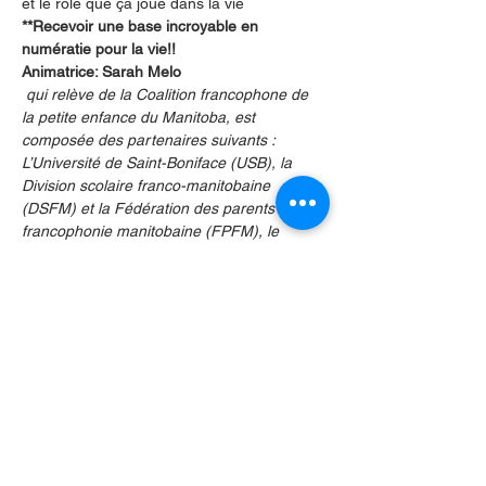
et le rôle que ça joue dans la vie
**Recevoir une base incroyable en 
numératie pour la vie!!
Animatrice: Sarah Melo
 qui relève de la Coalition francophone de 
la petite enfance du Manitoba, est 
composée des partenaires suivants : 
L’Université de Saint-Boniface (USB), la 
Division scolaire franco-manitobaine 
(DSFM) et la Fédération des parents de la 
francophonie manitobaine (FPFM), le 
Programme de garde d’enfants du 
Manitoba ainsi que des directions 
générales et intervenants en petite 
enfance.
La Table de Perfectionnement 
professionnel en petite enfance,
Partager cet événement