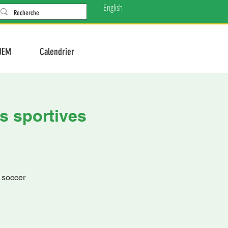
English
JEM
Calendrier
és sportives
e soccer