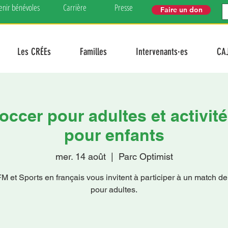
enir bénévoles
Carrière
Presse
Faire un don
Les CRÉEs
Familles
Intervenants·es
CA
ccer pour adultes et activit
pour enfants
mer. 14 août
  |  
Parc Optimist
 et Sports en français vous invitent à participer à un match d
pour adultes.