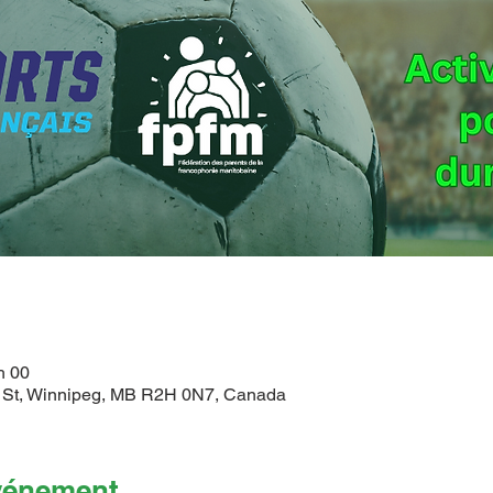
h 00
nd St, Winnipeg, MB R2H 0N7, Canada
événement