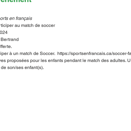
rts en français
rticiper au match de soccer
2024
 Bertrand 
ferte.
ciper à un match de Soccer.  https://sportsenfrancais.ca/soccer-fa
tives proposées pour les enfants pendant le match des adultes. Un
 de son/ses enfant(s).