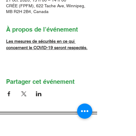
21 oct. 2020, 13 h 00 – 14 h 00
CRÉE (FPFM), 622 Tache Ave, Winnipeg,
MB R2H 2B4, Canada
À propos de l'événement
Les mesures de sécurités en ce qui 
concernent le COVID-19 seront respectés.
Partager cet événement
Contactez-nous par Courriel
:
info@lafpfm.ca
204-237-9666
poste 201