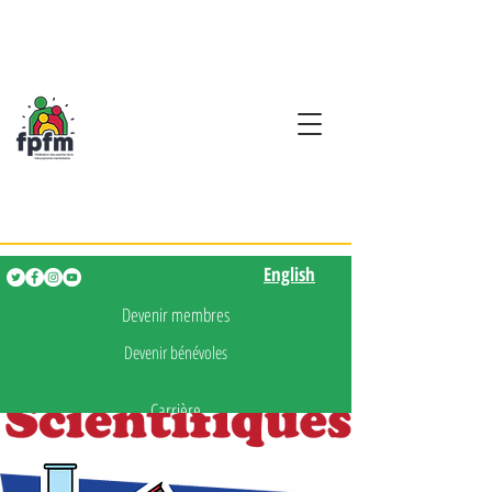
Activités en fançais pour
les enfants de 0 à 5 ans
English
English
Devenir membres
Devenir bénévoles
Carrière
Presse