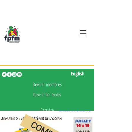
Activités en fançais pour
les enfants de 0 à 5 ans
English
English
Devenir membres
Devenir bénévoles
Carrière
Presse