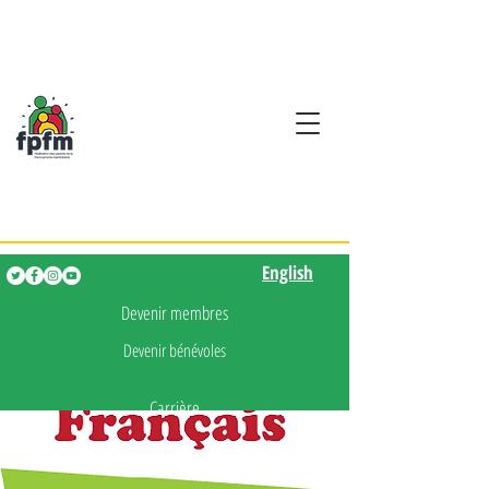
Activités en fançais pour
les enfants de 0 à 5 ans
English
English
Devenir membres
Devenir bénévoles
Carrière
Presse