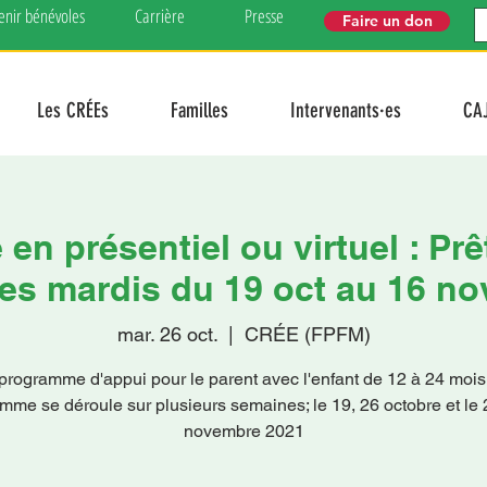
enir bénévoles
Carrière
Presse
Faire un don
Les CRÉEs
Familles
Intervenants·es
CA
n présentiel ou virtuel : Prêt
les mardis du 19 oct au 16 no
mar. 26 oct.
  |  
CRÉE (FPFM)
programme d'appui pour le parent avec l'enfant de 12 à 24 mois
mme se déroule sur plusieurs semaines; le 19, 26 octobre et le 2
novembre 2021