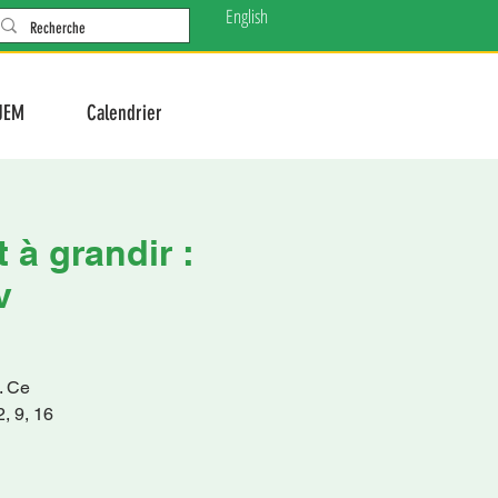
English
JEM
Calendrier
 à grandir :
v
. Ce
, 9, 16