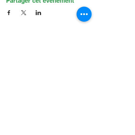
Partager cet événement
Contactez-nous par Courriel
:
info@lafpfm.ca
204-237-9666
poste 201
Adresse postale : CP 130 Winnipeg
RPO St Boniface, MB, R2H 3B4
Situation géographique : 2-622 B, avenue
Taché, Winnipeg (Manitoba) R2H 2B4