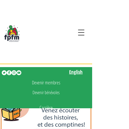
Activités en fançais pour
les enfants de 0 à 5 ans
English
English
Devenir membres
Devenir bénévoles
Carrière
Presse