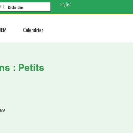
English
JEM
Calendrier
s : Petits
té!