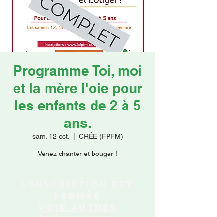
Faire un don
Programme Toi, moi
et la mère l'oie pour
les enfants de 2 à 5
ans.
sam. 12 oct.
  |  
CRÉE (FPFM)
Venez chanter et bouger !
L'inscription est
fermée
Voir autres