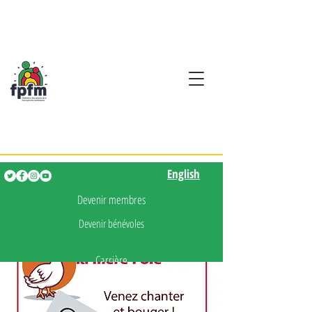
Activités en fançais pour
les enfants de 0 à 5 ans
English
English
Devenir membres
Devenir bénévoles
Carrière
Presse