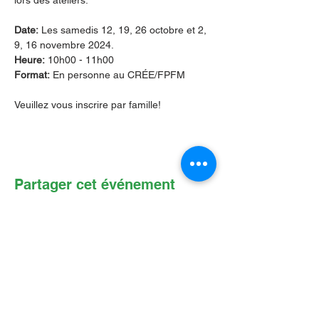
lors des ateliers.
Date:
 Les samedis 12, 19, 26 octobre et 2, 
9, 16 novembre 2024. 
Heure:
 10h00 - 11h00
Format:
 En personne au CRÉE/FPFM
Veuillez vous inscrire par famille!
Partager cet événement
Contactez-nous par Courriel
:
info@lafpfm.ca
204-237-9666
poste 201