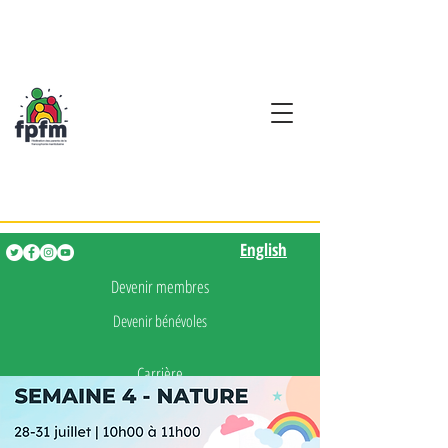
Activités en fançais pour
les enfants de 0 à 5 ans
English
English
Devenir membres
Devenir bénévoles
Carrière
Presse