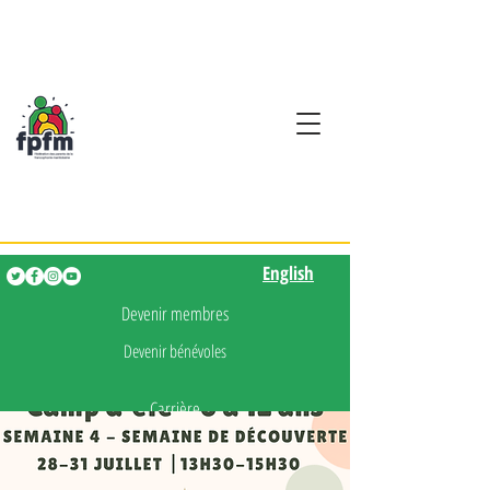
Activités en fançais pour
les enfants de 0 à 5 ans
English
English
Devenir membres
Devenir bénévoles
Carrière
Presse