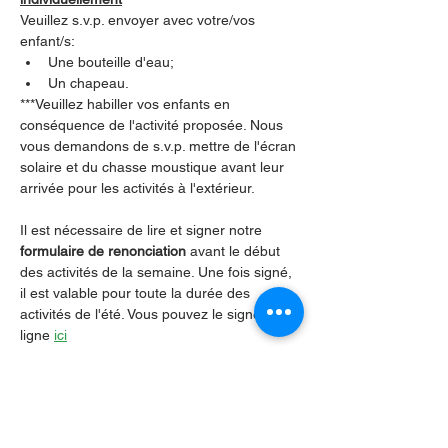
Veuillez s.v.p. envoyer avec votre/vos 
enfant/s:
Une bouteille d'eau;
Un chapeau.
***Veuillez habiller vos enfants en 
conséquence de l'activité proposée. Nous 
vous demandons de s.v.p. mettre de l'écran 
solaire et du chasse moustique avant leur 
arrivée pour les activités à l'extérieur.
Il est nécessaire de lire et signer notre 
formulaire de renonciation
 avant le début 
des activités de la semaine. Une fois signé, 
il est valable pour toute la durée des 
activités de l'été. Vous pouvez le signer en 
ligne 
ici
S.V.P. Nous aviser si votre enfant ne peut 
pas se joindre à nous. 204-237-9666 poste 
201 ou par courriel 
campete@lafpfm.ca
Merci!