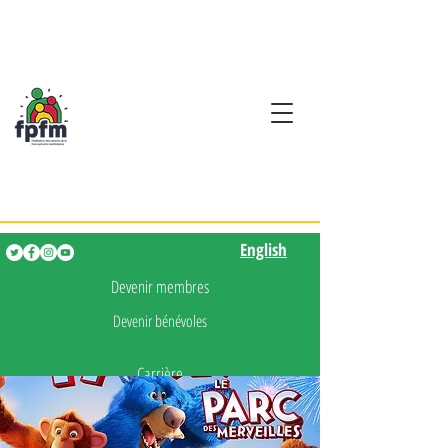
Activités en fançais pour
les enfants de 0 à 5 ans
English
English
Devenir membres
Devenir bénévoles
Carrière
Presse