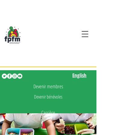
Activités en fançais pour
les enfants de 0 à 5 ans
English
English
Devenir membres
Devenir bénévoles
Carrière
Presse