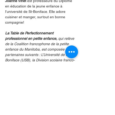
Joanne Vinet 
est professeure du Diplôme 
en éducation de la jeune enfance à 
l’université de St-Boniface. Elle adore 
cuisiner et manger, surtout en bonne 
compagnie!
La Table de Perfectionnement 
professionnel en petite enfance,
 qui relève 
de la Coalition francophone de la petite 
enfance du Manitoba, est composée des 
partenaires suivants : L’Université de Saint-
Boniface (USB), la Division scolaire franco-
manitobaine (DSFM) et la Fédération des 
parents de la francophonie manitobaine 
(FPFM), le Programme de garde d’enfants 
du Manitoba ainsi que des directions 
générales et intervenants en petite enfance.
Partager cet événement