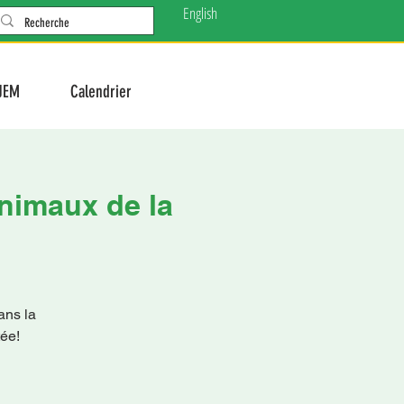
English
JEM
Calendrier
animaux de la
ans la
ée!