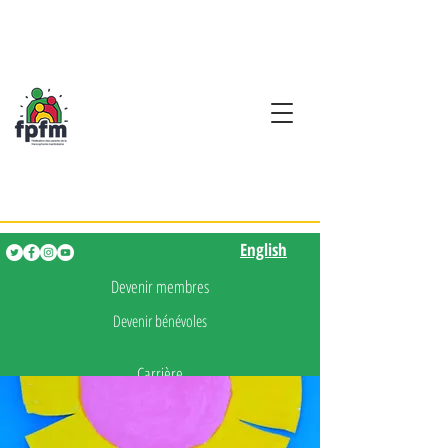
Activités en fançais pour
les enfants de 0 à 5 ans
English
English
Devenir membres
Devenir bénévoles
Carrière
Presse