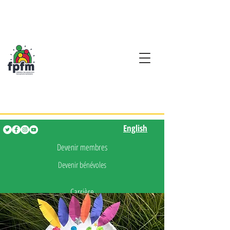
Activités en fançais pour
les enfants de 0 à 5 ans
English
English
Devenir membres
Devenir bénévoles
Carrière
Presse