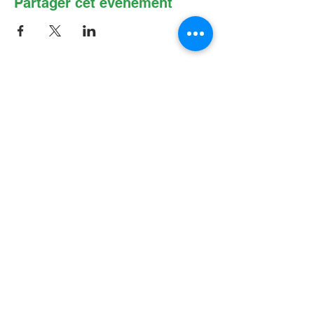
Partager cet événement
Contactez-nous par Courriel
:
info@lafpfm.ca
204-237-9666
poste 201
Adresse postale : CP 130 Winnipeg
RPO St Boniface, MB, R2H 3B4
Situation géographique : 2-622 B, avenue
Taché, Winnipeg (Manitoba) R2H 2B4