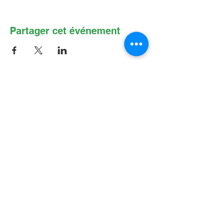
Partager cet événement
Contactez-nous par Courriel
:
info@lafpfm.ca
204-237-9666
poste 201
Adresse postale : CP 130 Winnipeg
RPO St Boniface, MB, R2H 3B4
Situation géographique : 2-622 B, avenue
Taché, Winnipeg (Manitoba) R2H 2B4