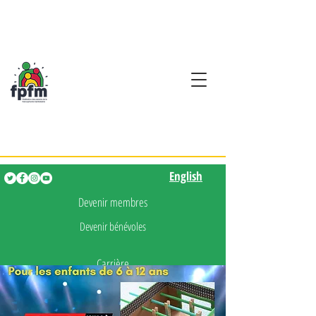
Activités en fançais pour
les enfants de 0 à 5 ans
English
English
Devenir membres
Devenir bénévoles
Carrière
Presse