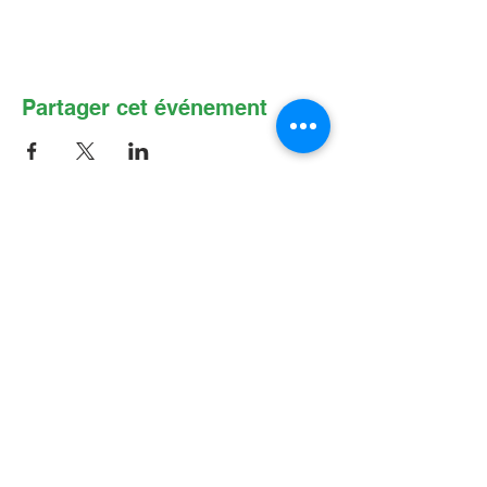
Partager cet événement
Contactez-nous par Courriel
:
info@lafpfm.ca
204-237-9666
poste 201
Adresse postale : CP 130 Winnipeg
RPO St Boniface, MB, R2H 3B4
Situation géographique : 2-622 B, avenue
Taché, Winnipeg (Manitoba) R2H 2B4