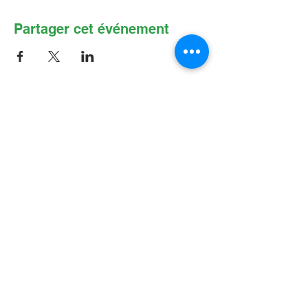
Partager cet événement
Contactez-nous par Courriel
:
info@lafpfm.ca
204-237-9666
poste 201
Adresse postale : CP 130 Winnipeg
RPO St Boniface, MB, R2H 3B4
Situation géographique : 2-622 B, avenue
Taché, Winnipeg (Manitoba) R2H 2B4