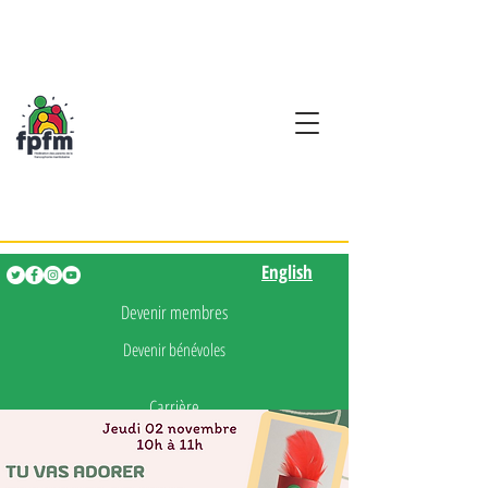
Activités en fançais pour
les enfants de 0 à 5 ans
English
English
Devenir membres
Devenir bénévoles
Carrière
Presse