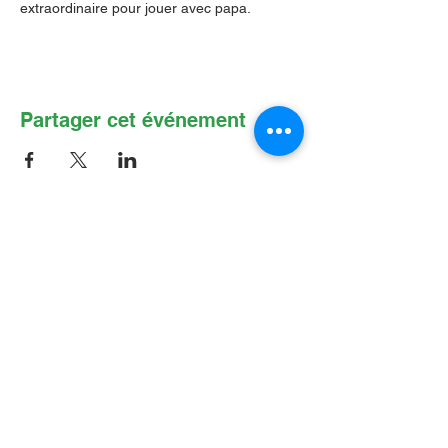
extraordinaire pour jouer avec papa.
Partager cet événement
Contactez-nous par Courriel
:
info@lafpfm.ca
204-237-9666
poste 201
Adresse postale : CP 130 Winnipeg
RPO St Boniface, MB, R2H 3B4
Situation géographique : 2-622 B, avenue
Taché, Winnipeg (Manitoba) R2H 2B4