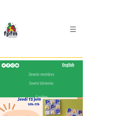
Activités en fançais pour
les enfants de 0 à 5 ans
English
English
Devenir membres
Devenir bénévoles
Carrière
Presse