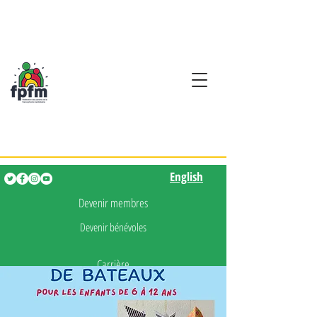
Activités en fançais pour
les enfants de 0 à 5 ans
English
English
Devenir membres
Devenir bénévoles
Carrière
Presse