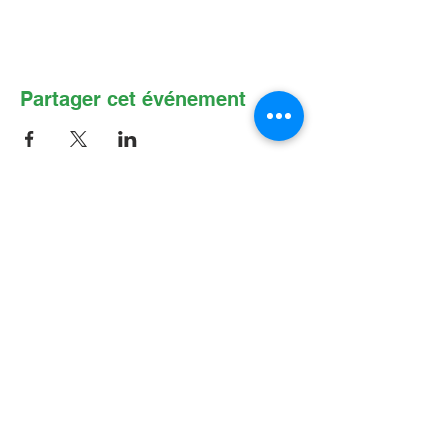
Partager cet événement
Contactez-nous par Courriel
:
info@lafpfm.ca
204-237-9666
poste 201
Adresse postale : CP 130 Winnipeg
RPO St Boniface, MB, R2H 3B4
Situation géographique : 2-622 B, avenue
Taché, Winnipeg (Manitoba) R2H 2B4