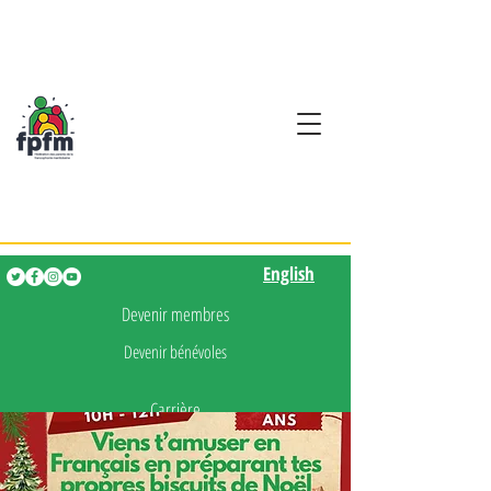
Activités en fançais pour
les enfants de 0 à 5 ans
English
English
Devenir membres
Devenir bénévoles
Carrière
Presse