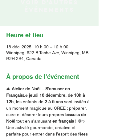
Voir d'autres
événements
Heure et lieu
18 déc. 2025, 10 h 00 – 12 h 00
Winnipeg, 622 B Tache Ave, Winnipeg, MB
R2H 2B4, Canada
À propos de l'événement
🎄 
Atelier de Noël – S’amuser en 
Français
Le 
jeudi 18 décembre, de 10h à 
12h
, les enfants de 
2 à 5 ans
 sont invités à 
un moment magique au CRÉE : préparer, 
cuire et décorer leurs propres 
biscuits de 
Noël
 tout en s’amusant 
en français
 ! 🍪✨
Une activité gourmande, créative et 
parfaite pour entrer dans l’esprit des fêtes 