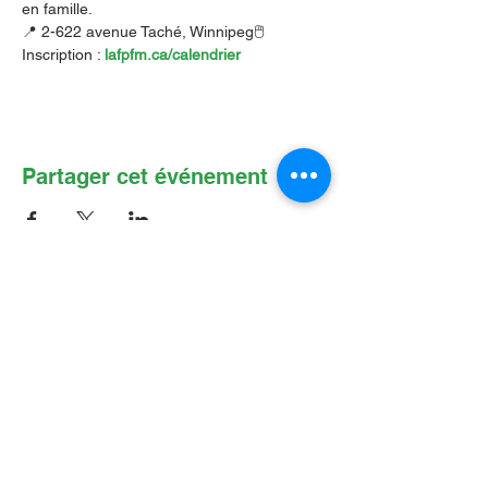
en famille.
📍 2-622 avenue Taché, Winnipeg🖱️ 
Inscription : 
lafpfm.ca/calendrier
Partager cet événement
Contactez-nous par Courriel
:
info@lafpfm.ca
204-237-9666
poste 201
Adresse postale : CP 130 Winnipeg
RPO St Boniface, MB, R2H 3B4
Situation géographique : 2-622 B, avenue
Taché, Winnipeg (Manitoba) R2H 2B4