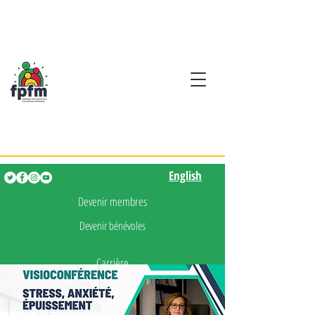
Activités en fançais pour
les enfants de 0 à 5 ans
English
English
Devenir membres
Devenir bénévoles
Carrière
Presse