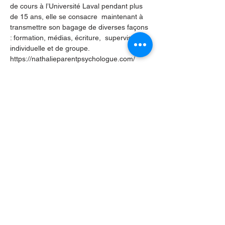
de cours à l’Université Laval pendant plus 
de 15 ans, elle se consacre  maintenant à 
transmettre son bagage de diverses façons 
: formation, médias, écriture,  supervision 
individuelle et de groupe. 
https://nathalieparentpsychologue.com/
Cette conférence virtuelle pour parents est 
présentée par la Fédération des parents de 
la francophonie manitobaine (FPFM)
Partager cet événement
Contactez-nous par Courriel
:
info@lafpfm.ca
204-237-9666
poste 201
Adresse postale : CP 130 Winnipeg