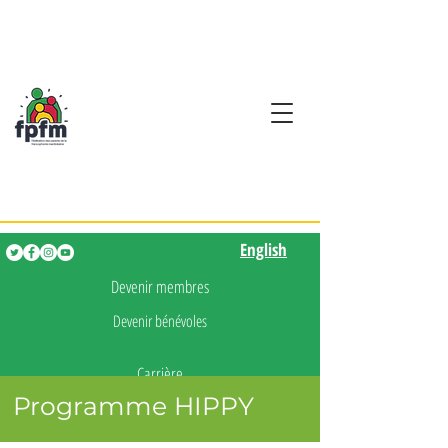
Activités en fançais pour
les enfants de 0 à 5 ans
English
English
Devenir membres
Devenir bénévoles
Carrière
Programme HIPPY
Presse